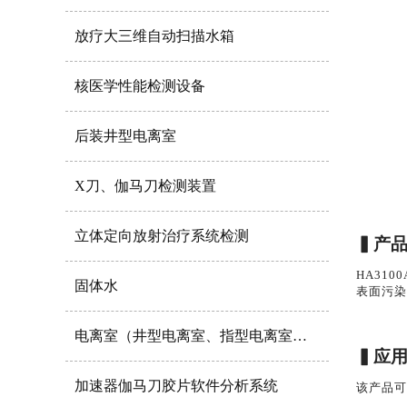
放疗大三维自动扫描水箱
核医学性能检测设备
后装井型电离室
X刀、伽马刀检测装置
立体定向放射治疗系统检测
▍
产
HA310
固体水
表面污染
电离室（井型电离室、指型电离室尖点电离室）
▍
应
加速器伽马刀胶片软件分析系统
该产品可