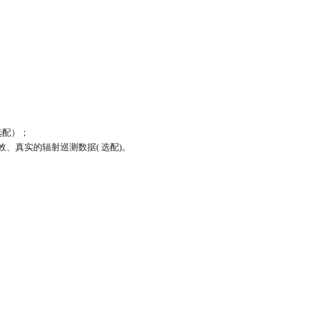
选配）；
效、真实的辐射巡测数据( 选配)。