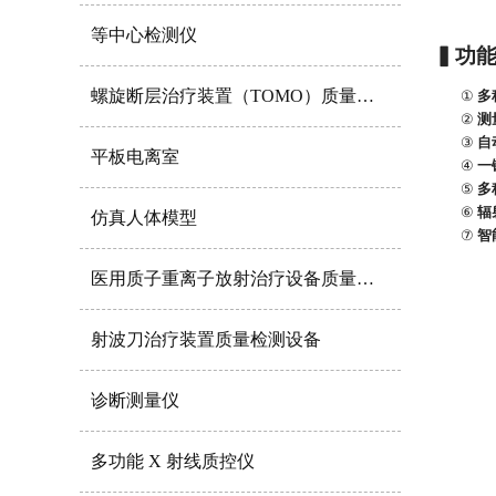
等中心检测仪
▍
功
螺旋断层治疗装置（TOMO）质量控制检测设备
①
多
②
测
③
自
平板电离室
④
一
⑤
多
⑥
辐
仿真人体模型
⑦
智
医用质子重离子放射治疗设备质量控制性能检测仪器
射波刀治疗装置质量检测设备
诊断测量仪
多功能 X 射线质控仪