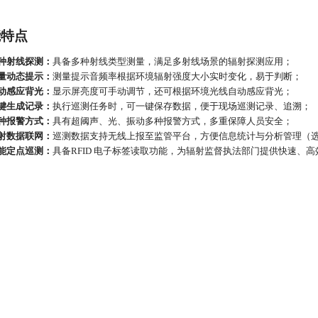
能特点
种射线探测：
具备多种射线类型测量，满足多射线场景的辐射探测应用；
量动态提示：
测量提示音频率根据环境辐射强度大小实时变化，易于判断；
动感应背光：
显示屏亮度可手动调节，还可根据环境光线自动感应背光；
键生成记录：
执行巡测任务时，可一键保存数据，便于现场巡测记录、追溯；
种报警方式：
具有超阈声、光、振动多种报警方式，多重保障人员安全；
射数据联网：
巡测数据支持无线上报至监管平台，方便信息统计与分析管理（
能定点巡测：
具备
RFID 电子标签读取功能，为辐射监督执法部门提供快速、高